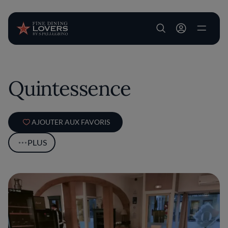
User account m
Aller au contenu principal
Quintessence
AJOUTER AUX FAVORIS
PLUS