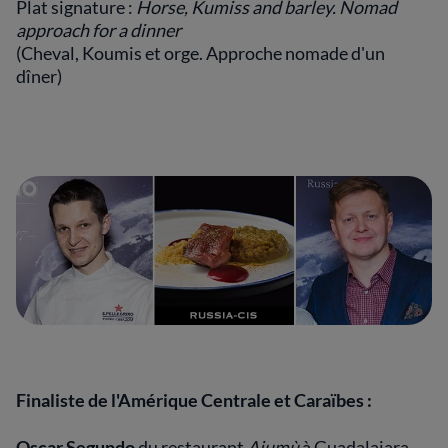
Plat signature :
Horse, Kumiss and barley. Nomad
approach for a dinner
(Cheval, Koumis et orge. Approche nomade d'un
dîner)
Finaliste de l'Amérique Centrale et Caraïbes :
Oscar Segundo
du restaurant
Ajumù
à Guadalajara