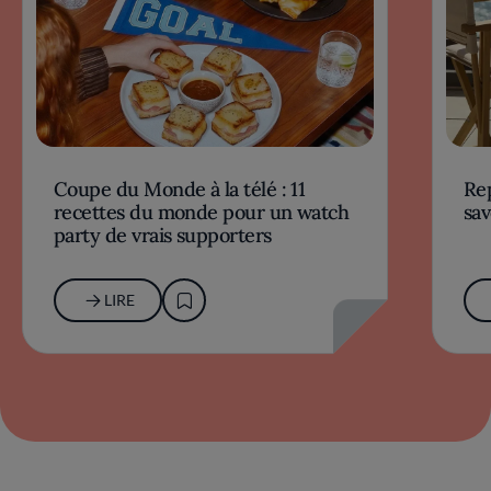
Coupe du Monde à la télé : 11
Rep
recettes du monde pour un watch
sav
party de vrais supporters
LIRE