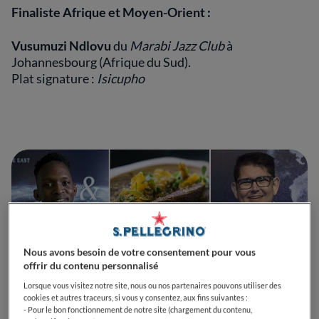
Finaliste Afrique et Moyen-Orient :
Vusumuzi Ndlovu
du
Marabi Jazz Club
à
Johannesbourg (Afrique du Sud).
Plat signature :
Isicupho
Nous avons besoin de votre consentement pour vous
offrir du contenu personnalisé
Lorsque vous visitez notre site, nous ou nos partenaires pouvons utiliser des
cookies et autres traceurs, si vous y consentez, aux fins suivantes :
Finaliste de la région Pacifique :
- Pour le bon fonctionnement de notre site (chargement du contenu,