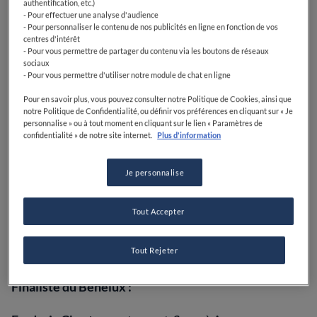
authentification, etc.)
- Pour effectuer une analyse d'audience
John Rivera
, chef de partie du
Restaurant Amaru
à
- Pour personnaliser le contenu de nos publicités en ligne en fonction de vos
Armadale, Melbourne (Australie).
centres d'intérêt
- Pour vous permettre de partager du contenu via les boutons de réseaux
Plat signature :
Sinigang
sociaux
- Pour vous permettre d'utiliser notre module de chat en ligne
Pour en savoir plus, vous pouvez consulter notre Politique de Cookies, ainsi que
notre Politique de Confidentialité, ou définir vos préférences en cliquant sur « Je
personnalise » ou à tout moment en cliquant sur le lien « Paramètres de
confidentialité » de notre site internet.
Plus d'information
Je personnalise
Tout Accepter
Tout Rejeter
Finaliste du Benelux :