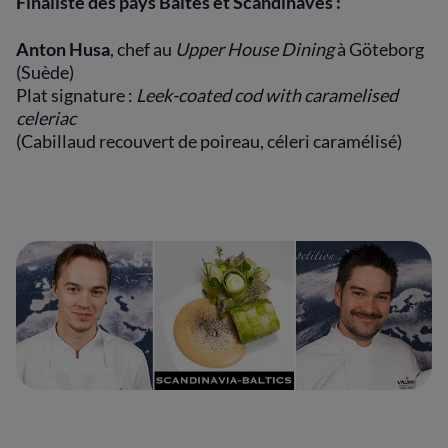
Finaliste des pays Baltes et Scandinaves :
Anton Husa
, chef au
Upper House Dining
à Göteborg
(Suède)
Plat signature :
Leek-coated cod with caramelised
celeriac
(Cabillaud recouvert de poireau, céleri caramélisé)