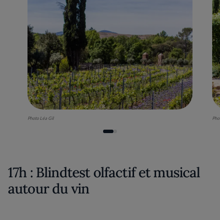
Photo Léa Gil
Pho
17h : Blindtest olfactif et musical
autour du vin