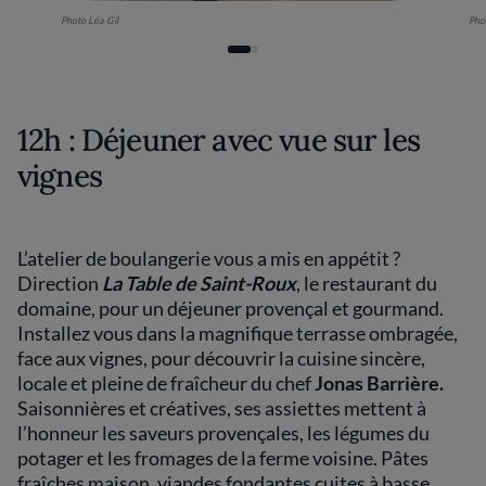
Photo Léa Gil
Pho
12h : Déjeuner avec vue sur les
vignes
L’atelier de boulangerie vous a mis en appétit ?
Direction
La Table de Saint-Roux
, le restaurant du
domaine, pour un déjeuner provençal et gourmand.
Installez vous dans la magnifique terrasse ombragée,
face aux vignes, pour découvrir la cuisine sincère,
locale et pleine de fraîcheur du chef
Jonas Barrière.
Saisonnières et créatives, ses assiettes mettent à
l’honneur les saveurs provençales, les légumes du
potager et les fromages de la ferme voisine. Pâtes
fraîches maison, viandes fondantes cuites à basse