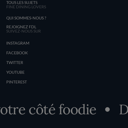
TOUS LES SUJETS
FINE DINING LOVERS
QUI SOMMES-NOUS ?
REJOIGNEZ FDL
SUIVEZ-NOUS SUR
INSTAGRAM
FACEBOOK
TWITTER
YOUTUBE
PINTEREST
e côté foodie
Déc