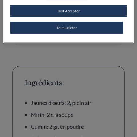
Tout Accepter
Difficulté
Temps total
Tout Rejeter
MOYEN
1H 5MIN
Ingrédients
Jaunes d’œufs: 2, plein air
Mirin: 2 c. à soupe
Cumin: 2 gr, en poudre