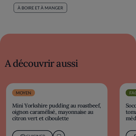
À BOIRE ET À MANGER
A découvrir aussi
MOYEN
FA
Mini Yorkshire pudding au roastbeef,
Socc
oignon caramélisé, mayonnaise au
toma
citron vert et ciboulette
méd