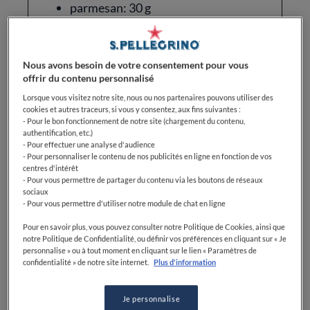
parmesan: 30 g
Sel
Poivre du moulin
Nous avons besoin de votre consentement pour vous
offrir du contenu personnalisé
Lorsque vous visitez notre site, nous ou nos partenaires pouvons utiliser des
cookies et autres traceurs, si vous y consentez, aux fins suivantes :
- Pour le bon fonctionnement de notre site (chargement du contenu,
authentification, etc.)
- Pour effectuer une analyse d'audience
- Pour personnaliser le contenu de nos publicités en ligne en fonction de vos
Découvrez la recette originale et
centres d'intérêt
l’histoire des pâtes à la carbonara,
- Pour vous permettre de partager du contenu via les boutons de réseaux
sociaux
un grand classique de la cuisine
- Pour vous permettre d'utiliser notre module de chat en ligne
italienne connu (et détourné) dans
Pour en savoir plus, vous pouvez consulter notre Politique de Cookies, ainsi que
le monde entier.
notre Politique de Confidentialité, ou définir vos préférences en cliquant sur « Je
personnalise » ou à tout moment en cliquant sur le lien « Paramètres de
confidentialité » de notre site internet.
Plus d'information
Pâtes sauce carbonara
Je personnalise