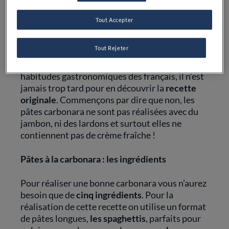
Tout Accepter
Les
pâtes à la carbonara
sont un grand
classique de la cuisine italienne, apprécié dans
Tout Rejeter
le monde entier. Si ce célèbre plat originaire de
la ville de Rome est désormais entré dans les
habitudes gastronomiques des français, il n’est
jamais trop tard pour en découvrir la
recette
originale
. Commençons par dire que non, les
pâtes carbonara ne sont pas réalisées avec du
jambon, ni des lardons et surtout elles ne
contiennent pas de crème fraîche !
Pâtes à la carbonara : les ingrédients
Pour réaliser une bonne carbonara vous n’aurez
besoin que de
cinq ingrédients
. Pour la
réalisation de cette recette on utilise un format
de pâtes longues,
les spaghettis
, parfaits pour