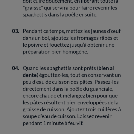
doit cuire doucement, en libérant toute la
"graisse" qui servira pour faire revenir les
spaghettis dans la poêle ensuite.
03.
Pendant ce temps, mettez les jaunes d’œuf
dans un bol, ajoutez les fromages râpés et
le poivre et fouettez jusqu’à obtenir une
préparation bien homogène.
04.
Quand les spaghettis sont prêts (
bien al
dente
) égouttez-les, tout en conservant un
peu d’eau de cuisson des pâtes. Passez-les
directement dans la poêle du guanciale,
encore chaude et mélangez bien pour que
les pâtes résultent bien enveloppées de la
graisse de cuisson. Ajoutez trois cuillères à
soupe d'eau de cuisson. Laissez revenir
pendant 1 minute à feu vif.