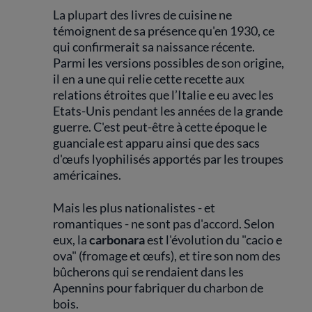
La plupart des livres de cuisine ne
témoignent de sa présence qu'en 1930, ce
qui confirmerait sa naissance récente.
Parmi les versions possibles de son origine,
il en a une qui relie cette recette aux
relations étroites que l’Italie e eu avec les
Etats-Unis pendant les années de la grande
guerre. C'est peut-être à cette époque le
guanciale est apparu ainsi que des sacs
d'œufs lyophilisés apportés par les troupes
américaines.
Mais les plus nationalistes - et
romantiques - ne sont pas d'accord. Selon
eux, la
carbonara
est l'évolution du "cacio e
ova" (fromage et œufs), et tire son nom des
bûcherons qui se rendaient dans les
Apennins pour fabriquer du charbon de
bois.