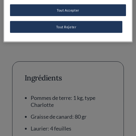
Tout Accepter
Difficulté
Temps total
Tout Rejeter
MOYEN
55MIN
Ingrédients
Pommes de terre: 1 kg, type
Charlotte
Graisse de canard: 80 gr
Laurier: 4 feuilles