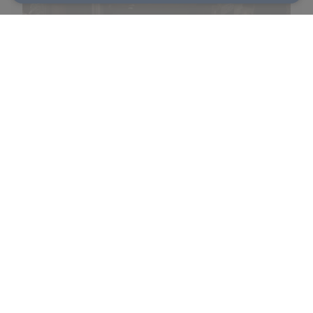
Chef
Akrame Benallal est le chef du restaurant étoilé
éponyme, à Paris. Découvrez sa biographie.