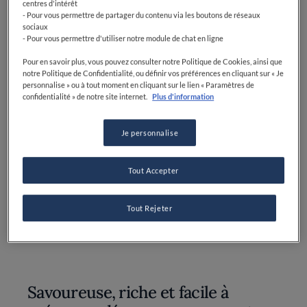
Sel: 1 pincée
centres d'intérêt
- Pour vous permettre de partager du contenu via les boutons de réseaux
sociaux
Oignons: 1 kg
- Pour vous permettre d'utiliser notre module de chat en ligne
Lardons: 100 g
Pour en savoir plus, vous pouvez consulter notre Politique de Cookies, ainsi que
notre Politique de Confidentialité, ou définir vos préférences en cliquant sur « Je
Crème fraîche: 25 cl
personnalise » ou à tout moment en cliquant sur le lien « Paramètres de
confidentialité » de notre site internet.
Plus d'information
Œufs: 2
Je personnalise
Beurre: Une noisette
Noix de muscade: une pincée
Tout Accepter
Sel: et poivre
Tout Rejeter
Savoureuse, riche et facile à