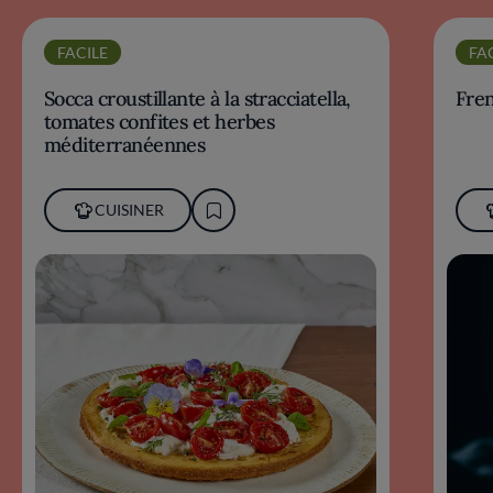
FACILE
FA
Socca croustillante à la stracciatella,
Fre
tomates confites et herbes
méditerranéennes
CUISINER