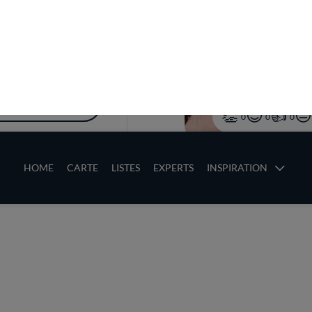
rez la carte
restaurants triés sur le
otre carte locale.
UVER DES
TAURANTS
0
0
0