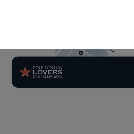
Découv
Parcourez nos 
volet grâce à v
TRO
RES