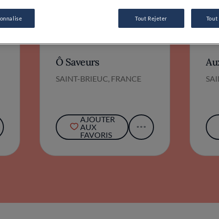
Ô Saveurs
Au
SAINT-BRIEUC, FRANCE
SAI
AJOUTER
AUX
FAVORIS