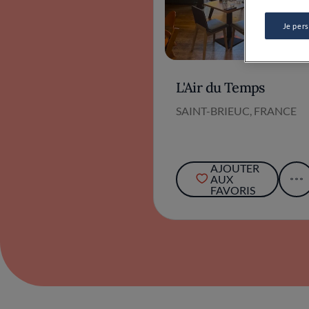
L'Air du Temps
SAINT-BRIEUC, FRANCE
AJOUTER
AUX
FAVORIS