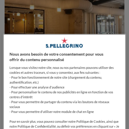
Nous avons besoin de votre consentement pour vous
offrir du contenu personnalisé
Lorsque vous visitez notre site, nous ou nos partenaires pouvons utiliser des
cookies et autres traceurs, si vous y consentez, aux fins suivantes :
- Pour le bon fonctionnement de notre site (chargement du contenu,
0
0
0
0
0
authentification, etc.)
- Pour effectuer une analyse d'audience
- Pour personnaliser le contenu de nos publicités en ligne en fonction de vos
centres d'intérêt
- Pour vous permettre de partager du contenu via les boutons de réseaux
54 Rue de Seine
75006
Paris
France
sociaux
- Pour vous permettre d'utiliser notre module de chat en ligne
CLOSED
Opens
Dimanche,
12:30-14:30, 19:00-22:30
VOIR HORAIRES D'OUVERTURE
Pour en savoir plus, vous pouvez consulter notre Politique de Cookies, ainsi que
notre Politique de Confidentialité, ou définir vos préférences en cliquant sur « Je