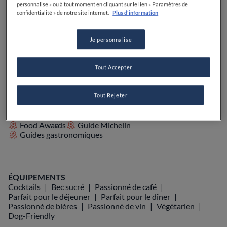
personnalise » ou à tout moment en cliquant sur le lien « Paramètres de
PRIX
confidentialité » de notre site internet.
Plus d'information
Je personnalise
VOIR SUR LA CARTE
+33 1 43 54 34 50
Tout Accepter
VISIT WEBSITE
Tout Rejeter
Food Awards
Guide Michelin
Guides gastronomiques
ÉQUIPEMENTS
Cocktails
Bec sucré
Passionné de café
Parfait pour le déjeuner
Parfait pour le dîner
Passionné de bières
Passionné de vin
Végétarien
Dog-Friendly