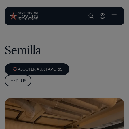
User account m
Aller au contenu principal
Semilla
AJOUTER AUX FAVORIS
PLUS