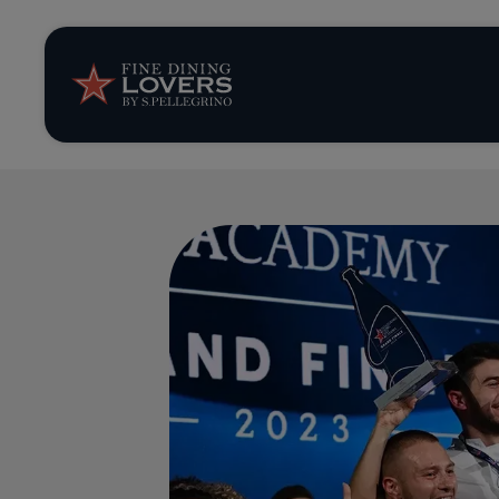
News et tendan
Recettes
Conseils et ast
Séries