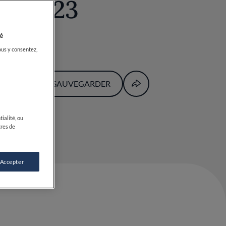
2022-23
é
ous y consentez,
SAUVEGARDER
ialité, ou
tres de
 Accepter