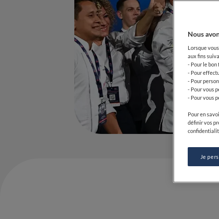
Nous avon
Lorsque vous 
aux fins suiva
- Pour le bon
- Pour effect
- Pour person
- Pour vous p
- Pour vous p
Pour en savoi
définir vos p
confidentialit
Je per