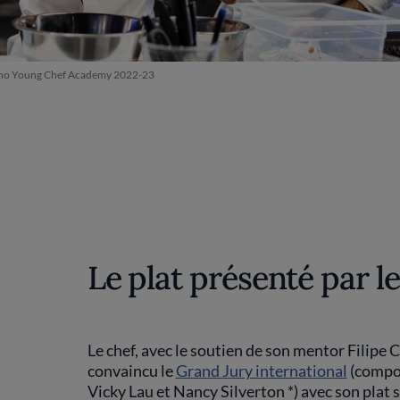
rino Young Chef Academy 2022-23
Le plat présenté par l
Le chef, avec le soutien de son mentor Filipe 
convaincu le
Grand Jury international
(compos
Vicky Lau et Nancy Silverton *) avec son plat s