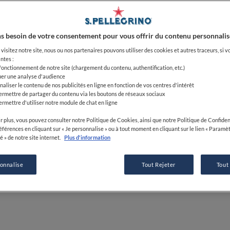
Academy 
s besoin de votre consentement pour vous offrir du contenu personnalis
06 OCT 2023
visitez notre site, nous ou nos partenaires pouvons utiliser des cookies et autres traceurs, si v
ntes :
 fonctionnement de notre site (chargement du contenu, authentification, etc.)
PAR
FINE DINING LOVERS
uer une analyse d'audience
naliser le contenu de nos publicités en ligne en fonction de vos centres d'intérêt
RÉDACTION
ermettre de partager du contenu via les boutons de réseaux sociaux
ermettre d'utiliser notre module de chat en ligne
r plus, vous pouvez consulter notre Politique de Cookies, ainsi que notre Politique de Confident
références en cliquant sur « Je personnalise » ou à tout moment en cliquant sur le lien « Paramè
é » de notre site internet.
Plus d'information
sonnalise
Tout Rejeter
Tout