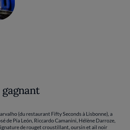
e gagnant
Carvalho (du restaurant Fifty Seconds à Lisbonne), a
é de Pía León, Riccardo Camanini, Hélène Darroze,
ignature de rouget croustillant, oursin et ail noir