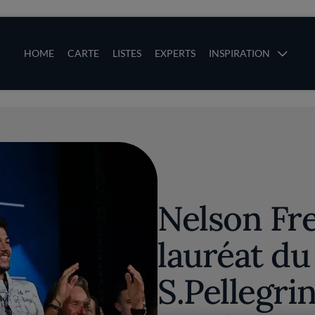
ces
Main navigation
HOME
CARTE
LISTES
EXPERTS
INSPIRATION
Aller au contenu principal
uces
Nelson Fre
lauréat d
S.Pellegri