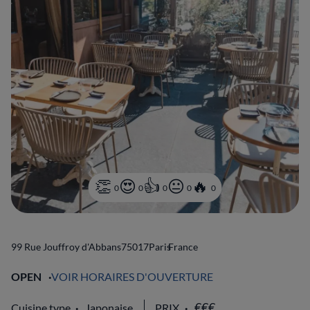
0
0
0
0
0
99 Rue Jouffroy d'Abbans
75017
Paris
France
OPEN
VOIR HORAIRES D'OUVERTURE
Cuisine type
Japonaise
PRIX