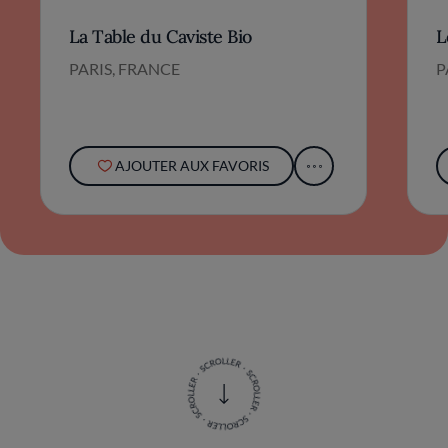
expérience culinaire inoubliable. Un lieu où
La Table du Caviste Bio
L
l'innovation rencontre la tradition, pour le
plus grand plaisir des amateurs de bonne
PARIS, FRANCE
P
cuisine.
AJOUTER AUX FAVORIS