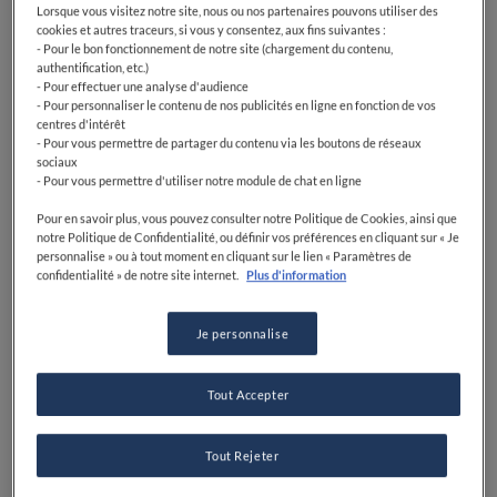
Lorsque vous visitez notre site, nous ou nos partenaires pouvons utiliser des
cookies et autres traceurs, si vous y consentez, aux fins suivantes :
- Pour le bon fonctionnement de notre site (chargement du contenu,
authentification, etc.)
- Pour effectuer une analyse d'audience
- Pour personnaliser le contenu de nos publicités en ligne en fonction de vos
centres d'intérêt
- Pour vous permettre de partager du contenu via les boutons de réseaux
sociaux
- Pour vous permettre d'utiliser notre module de chat en ligne
Pour en savoir plus, vous pouvez consulter notre Politique de Cookies, ainsi que
notre Politique de Confidentialité, ou définir vos préférences en cliquant sur « Je
personnalise » ou à tout moment en cliquant sur le lien « Paramètres de
confidentialité » de notre site internet.
Plus d'information
Je personnalise
Tout Accepter
Tout Rejeter
Découvrez la carte
Parcourez nos restaurants triés sur le volet grâce à votre