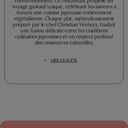
l'environnement. Ce restaurant propose un
voyage gustatif unique, célébrant les saveurs à
travers une cuisine japonaise entièrement
végétalienne. Chaque plat, méticuleusement
préparé par le chef Christian Ventura, traduit
une fusion délicate entre les traditions
culinaires japonaises et un respect profond
des ressources naturelles.
Dans une ambiance apaisante, où le bois
LIRE LA SUITE
habille l'espace de ses teintes douces, Bloom
offre une parenthèse de sérénité loin de
l'agitation urbaine. Ici, le design n'est pas
laissé au hasard, chaque détail étant pensé
pour créer un refuge accueillant, où la nature
s'invite discrètement.
Les plats emblématiques du restaurant
reflètent cette harmonie entre innovation et
tradition. Les nigiris, par exemple, séduisent
avec leur riz croustillant, agrémenté d'une