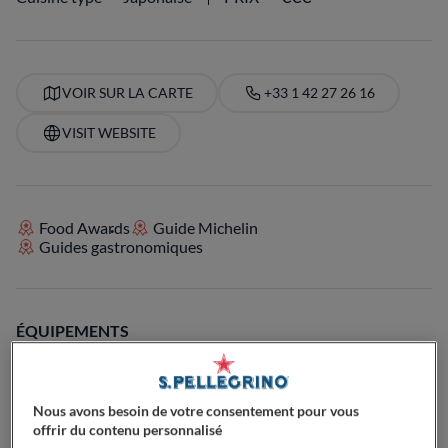
VOIR SUR LA CARTE
+33 1 42 27 26 16
VISIT WEBSITE
Food Awards
Guide Michelin
Guides gastronomiques
ÉQUIPEMENTS
Cocktails
Bec sucré
Passionné de café
Parfait pour le déjeuner
Parfait pour le dîner
Passionné de bières
Passionné de vin
Végétarien
Terrasse
Parfait pour familles avec enfants
Nous avons besoin de votre consentement pour vous
Dog-Friendly
Parfait pour les groupes
offrir du contenu personnalisé