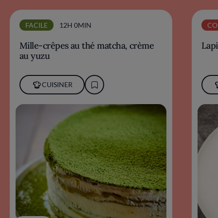
FACILE
12H 0MIN
CO
Mille-crêpes au thé matcha, crème
Lapi
au yuzu
CUISINER