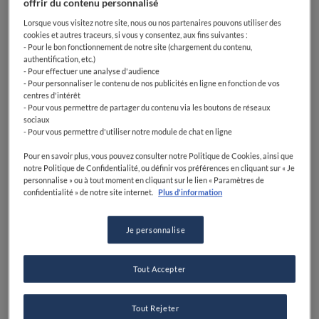
offrir du contenu personnalisé
Sel: 2 pincées
Lorsque vous visitez notre site, nous ou nos partenaires pouvons utiliser des
Huile de friture: 1 litre
cookies et autres traceurs, si vous y consentez, aux fins suivantes :
- Pour le bon fonctionnement de notre site (chargement du contenu,
authentification, etc.)
Ciboulette thaï: 2 branches
- Pour effectuer une analyse d'audience
- Pour personnaliser le contenu de nos publicités en ligne en fonction de vos
Oignons: 1
centres d'intérêt
- Pour vous permettre de partager du contenu via les boutons de réseaux
Huile d'arachide: 1 cl
sociaux
- Pour vous permettre d'utiliser notre module de chat en ligne
Sucre: 20 gr
Pour en savoir plus, vous pouvez consulter notre Politique de Cookies, ainsi que
notre Politique de Confidentialité, ou définir vos préférences en cliquant sur « Je
Mirin: 4 cl
personnalise » ou à tout moment en cliquant sur le lien « Paramètres de
confidentialité » de notre site internet.
Plus d'information
Sauce soja: 10 cl
Œufs: 4
Je personnalise
Eau: 6 cl
Tout Accepter
Dashi: 3 gr
Tout Rejeter
Eau: 440 cl