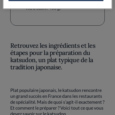
Riz à sushi: 400 gr
Retrouvez les ingrédients et les
étapes pour la préparation du
katsudon, un plat typique de la
tradition japonaise.
Plat populaire japonais, le katsudon rencontre
un grand succès en France dans les restaurants
de spécialité. Mais de quoi s'agit-il exactement ?
Et comment le préparer ? Voici tout ce que vous
devez savoir sur le katsudon.