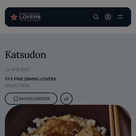
User account m
Aller au contenu principal
Katsudon
12 APR 2021
PAR
FINE DINING LOVERS
RÉDACTION
SAUVEGARDER