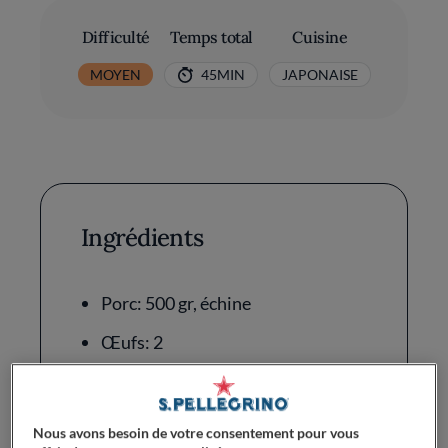
Difficulté
Temps total
Cuisine
MOYEN
45MIN
JAPONAISE
Ingrédients
Porc: 500 gr, échine
Œufs: 2
Chapelure panko: 200 gr
Farine de blé: 50 gr
Nous avons besoin de votre consentement pour vous