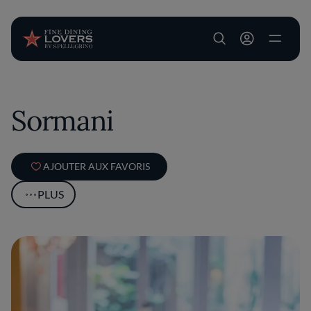
User account m
Aller au contenu principal
Sormani
AJOUTER AUX FAVORIS
PLUS