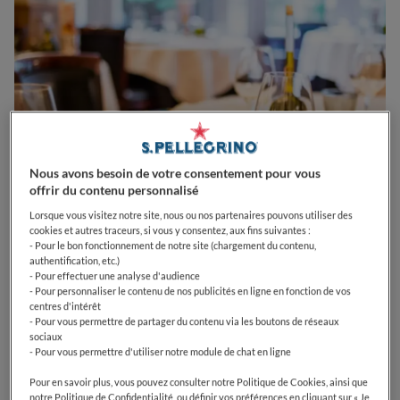
Nous avons besoin de votre consentement pour vous
offrir du contenu personnalisé
Lorsque vous visitez notre site, nous ou nos partenaires pouvons utiliser des
cookies et autres traceurs, si vous y consentez, aux fins suivantes :
0
0
0
0
0
- Pour le bon fonctionnement de notre site (chargement du contenu,
authentification, etc.)
- Pour effectuer une analyse d'audience
- Pour personnaliser le contenu de nos publicités en ligne en fonction de vos
centres d'intérêt
4 Rue du Général Lanrezac
75017
Paris
France
- Pour vous permettre de partager du contenu via les boutons de réseaux
sociaux
- Pour vous permettre d'utiliser notre module de chat en ligne
CLOSED
Opens
Vendredi,
12:15-14:00, 19:30-22:00
VOIR HORAIRES D'OUVERTURE
Pour en savoir plus, vous pouvez consulter notre Politique de Cookies, ainsi que
notre Politique de Confidentialité, ou définir vos préférences en cliquant sur « Je