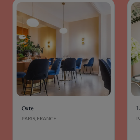
Oxte
L
PARIS, FRANCE
P