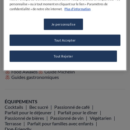
PRIX
personnalise » ou à tout moment en cliquant sur le lien « Paramètres de
confidentialité » de notre site internet.
Plus d'information
Je personnalise
VOIR SUR LA CARTE
+33 1 43 80 13 91
Tout Accepter
VISIT WEBSITE
Tout Rejeter
Food Awards
Guide Michelin
Guides gastronomiques
ÉQUIPEMENTS
Cocktails
Bec sucré
Passionné de café
Parfait pour le déjeuner
Parfait pour le dîner
Passionné de bières
Passionné de vin
Végétarien
Terrasse
Parfait pour familles avec enfants
Dog-Friendly