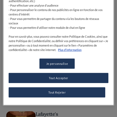
authentification, etc.)
Pour que la sensation de plénitude soit complète, installez-
- Pour effectuer une analyse d'audience
vous à une table près de baie vitrée, avec vue plongeante sur
- Pour personnaliser le contenu de nos publicités en ligne en fonction de vos
la Seine.
centres d'intérêt
- Pour vous permettre de partager du contenu via les boutons de réseaux
sociaux
- Pour vous permettre d'utiliser notre module de chat en ligne
Pantobaguette
Pour en savoir plus, vous pouvez consulter notre Politique de Cookies, ainsi que
notre Politique de Confidentialité, ou définir vos préférences en cliquant sur « Je
PARIS, FRANCE
personnalise » ou à tout moment en cliquant sur le lien « Paramètres de
confidentialité » de notre site internet.
Plus d'information
AJOUTER AUX FAVORIS
Je personnalise
Ambiance mange-debout et coude-à-coude dans cette
cambuse indus’ de Montmartre enjaillée par cinq potes qui
Tout Accepter
envoient des petites assiettes festives. Leur comptoir sert
aussi de cabine de DJ, alors on va s'asseoir le plus près
possible des platines.
Tout Rejeter
Lafayette's