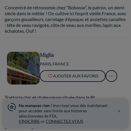
Concentré de rétronomie chez “Bobosse”, le patron, un demi-
siècle dans le métier ! On cultive ici l’esprit vieille France, avec
garçons gouailleurs, carrelage d’époque, et assiettes canailles
: tête de veau ravigote, côte de veau aux morilles, lapin aux
échalotes. Ouf !
Miglia
PARIS, FRANCE
AJOUTER AUX FAVORIS
Trattoria chic et chaleureuse située dans le 8ᵉ
arrondissement de la capitale, Miglia propose un voyage
Ne manquez rien !
Inscrivez-vous dès maintenant
gourmand à travers les saveurs transalpines. Une décoration
pour accéder sans limite aux histoires
aux tons solaires et une atmosphère conviviale accueillent
sélectionnées de FDL.
les convives, prêts à découvrir une cuisine italienne
S'INSCRIRE
or
CONNECTEZ-VOUS
généreuse et gourmande, enrichie de touches créatives et