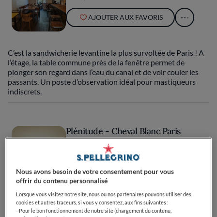
AJOUTER AUX FAVORIS
C’est la sandwicherie levantine la plus survoltée de Paris ! A
l’étage, la table commune près de la fenêtre permet de
plonger son regard dans l’eau du canal et de voir couler les
passants. Un poste d’observation idéal pour mastiqueurs
indiscrets.
Plénitude - Cheval Blanc Paris
PARIS, FRANCE
AJOUTER AUX FAVORIS
Nous avons besoin de votre consentement pour vous
offrir du contenu personnalisé
Lorsque vous visitez notre site, nous ou nos partenaires pouvons utiliser des
Avec son art consommé des sauces, Arnaud Donckele
cookies et autres traceurs, si vous y consentez, aux fins suivantes :
orchestre l’un des restaurants les plus palpitants du monde.
- Pour le bon fonctionnement de notre site (chargement du contenu,