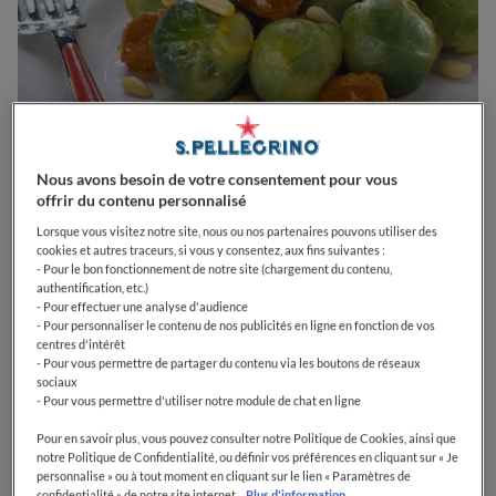
Nous avons besoin de votre consentement pour vous
offrir du contenu personnalisé
Lorsque vous visitez notre site, nous ou nos partenaires pouvons utiliser des
Si vous cherchez une entrée végétalienne saine et
cookies et autres traceurs, si vous y consentez, aux fins suivantes :
savoureuse pour commencer votre dîner, nous vous
- Pour le bon fonctionnement de notre site (chargement du contenu,
proposons d'essayer notre recette de choux de
authentification, etc.)
- Pour effectuer une analyse d'audience
Bruxelles aux dattes et aux pignons de pin. Ce plat
- Pour personnaliser le contenu de nos publicités en ligne en fonction de vos
simple combine les saveurs et les textures uniques de
centres d'intérêt
ces trois ingrédients pour créer un mets végétarien et
- Pour vous permettre de partager du contenu via les boutons de réseaux
sociaux
délicieux. Les choux de Bruxelles sont un légume
- Pour vous permettre d'utiliser notre module de chat en ligne
polyvalent et riche en nutriments, parfait pour faire le
plein de fibres, de vitamines et de minéraux. Les
Pour en savoir plus, vous pouvez consulter notre Politique de Cookies, ainsi que
notre Politique de Confidentialité, ou définir vos préférences en cliquant sur « Je
pignons de pin ajoutent une texture croustillante au
personnalise » ou à tout moment en cliquant sur le lien « Paramètres de
plat et sont sont également une excellente source de
confidentialité » de notre site internet.
Plus d'information