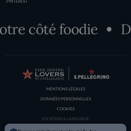
PINTEREST
 côté foodie
Déco
Terms and Conditions
MENTIONS LÉGALES
DONNÉES PERSONNELLES
COOKIES
LOCATION & LANGUAGE
France