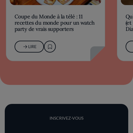
Coupe du Monde à la télé : 11
Qu’
recettes du monde pour un watch
(et
party de vrais supporters
Dia
LIRE
INSCRIVEZ-VOUS